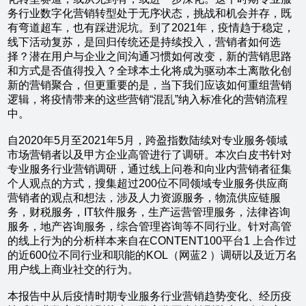
务行业数字化营销转型处于无序状态，挑战和机会并存，既
有弯道超车，也有踩进泥坑。到了2021年，疫情趋于稳定，
线下活动复苏，是回归传统还是持续投入，营销者如何选
择？潜在用户与企业之间沟通习惯如何改变，新的营销思路
和方式是否值得投入？全球本土化将成为驱动本土离散化创
新的营销聚合，但更重要的是，当下我们应该如何重组营销
逻辑，将疫情带来的这些营销“混乱”纳入标准化的营销流程
中。
自2020年5月至2021年5月，跨盈指数陆续对专业服务领域
市场营销者以及甲方企业高管进行了调研。本次白皮书针对
专业服务行业营销调研，通过线上问卷和向业内营销者征集
个人观点的方式，搜集超过200位不同领域专业服务供应商
营销者的观点和想法，涉及人力资源服务，物流供应链服
务，财税服务，IT软件服务，生产运营管理服务，法律咨询
服务，地产咨询服务，综合管理咨询等不同行业。针对高管
的线上行为的分析样本来自在CONTENT100平台1 上合作过
的近600位不同行业和职能的KOL（网蓝2 ）调研以及近万名
用户线上商业社交的行为。
本报告中从后疫情时期专业服务行业营销趋势变化、经历疫